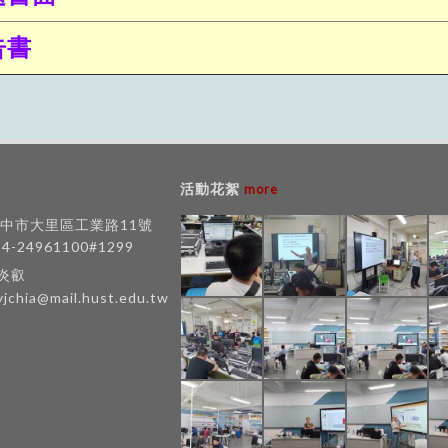
告書
活動花絮
more
 台中市大里區工業路11號
-4-24961100#1299
賈炎叡
yjchia@mail.hust.edu.tw