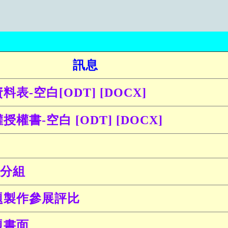
訊息
料表-空白
[
ODT
] [
DOCX
]
授權書-空白
[
ODT
] [
DOCX
]
分組
題製作參展評比
題書面