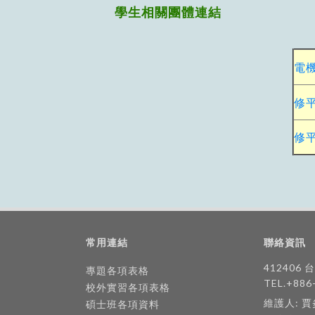
學生相關團體連結
電機
修
修
常用連結
聯絡資訊
412406
專題各項表格
TEL.+886
校外實習各項表格
維護人: 
碩士班各項資料