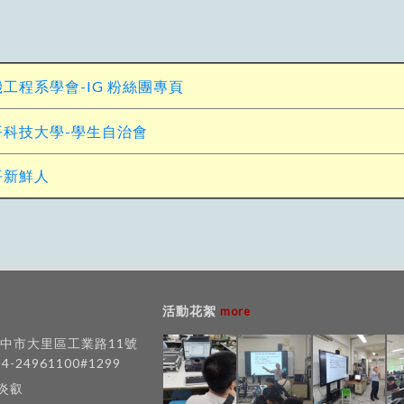
工程系學會-IG 粉絲團專頁
平科技大學-學生自治會
平新鮮人
活動花絮
more
 台中市大里區工業路11號
-4-24961100#1299
賈炎叡