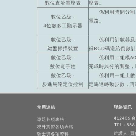
數位直流電壓表
壓表。
係利用時間分割（多
數位乙級 -
電路。
4位數多工顯示器
數位乙級 -
係利用計數器及解碼
鍵盤掃描裝置
得BCD碼送給倒數
數位乙級 -
係利用二組模60及
數位電子鐘
完成時與分的調整，
數位乙級 -
係利用一組上數／
步進馬達定位控制
定馬達轉動步數，再
常用連結
聯絡資訊
412406
專題各項表格
TEL.+886
校外實習各項表格
維護人: 
碩士班各項資料