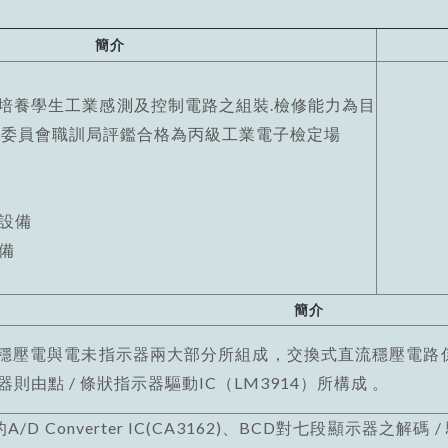
簡介
養學生工業感測及控制電路之組裝.檢修能力為目
工委員會職訓局評鑑合格為丙級工業電子檢定場
設備
備
簡介
壓電與電未指示器兩大部分所組成，交換式直流穩壓電路係利用
則由點 / 條狀指示器驅動IC（LM3914）所構成 。
 Converter IC(CA3162)、BCD對七段顯示器之解碼 