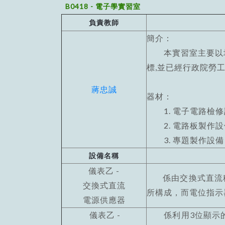
B0418 - 電子學實習室
負責教師
簡介：
本實習室主要以培
標,並已經行政院勞
蔣忠誠
器材：
1. 電子電路檢修
2. 電路板製作設
3. 專題製作設備
設備名稱
儀表乙 -
係由交換式直流穩
交換式直流
所構成，而電位指示器
電源供應器
儀表乙 -
係利用3位顯示的A/D