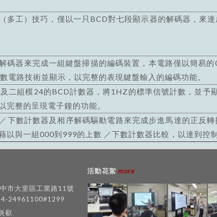
工）技巧，僅以一只BCD對七段顯示器的解碼器，來達成
器來完成一組鍵盤掃描的編碼裝置，本電路僅以簡易的0 
計數電路技術並顯示，以完整的表現鍵盤輸入的編碼功能。
二組模24的BCD計數器，將1HZ的標準信號計數，並予顯
以完整的呈現電子鐘的功能。
下數計數器及相序解碼驅動電路來完成步進馬達的正反轉控
藉以與一組000到999的上數 ／下數計數器比較，以達到控
活動花絮
more
 台中市大里區工業路11號
-4-24961100#1299
賈炎叡